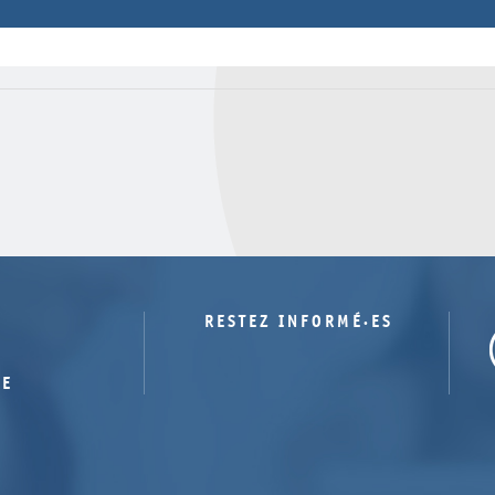
Numéro
Etat
Dossier
8
Dépôt
6-7
Dépôt
RESTEZ INFORMÉ·ES
TE