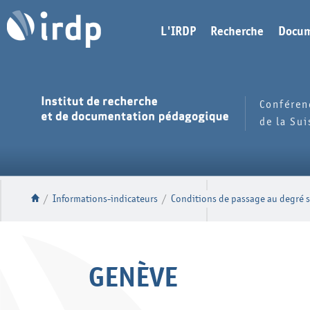
L'IRDP
Recherche
Docum
Conféren
de la Su
/
Informations-indicateurs
/
Conditions de passage au degré s
GENÈVE