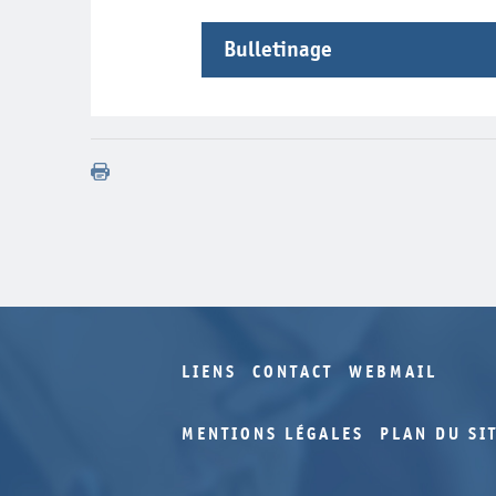
Bulletinage
Année
Volume
Nu
2007
4
2007
3
2007
2
2007
1
2006
4
2006
3
2006
2
2006
1
LIENS
CONTACT
WEBMAIL
MENTIONS LÉGALES
PLAN DU SI