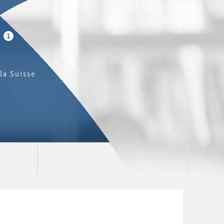
1
la Suisse