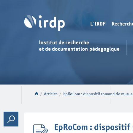
L'IRDP
Recherch
/
Articles
/
EpRoCom : dispositif romand de mutual
EpRoCom : dispositif