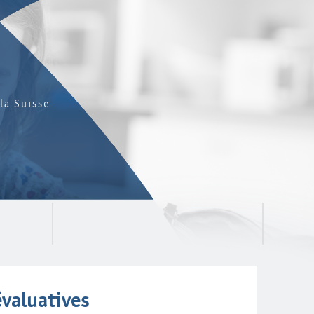
la Suisse
évaluatives