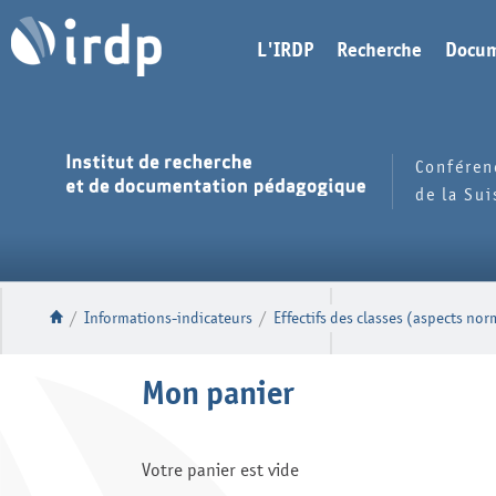
L'IRDP
Recherche
Docum
Conféren
de la Su
/
Informations-indicateurs
/
Effectifs des classes (aspects nor
Mon panier
Votre panier est vide