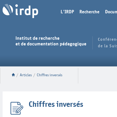
L'IRDP
Recherche
Docum
Conféren
de la Su
/
Articles
/
Chiffres inversés
Chiffres inversés