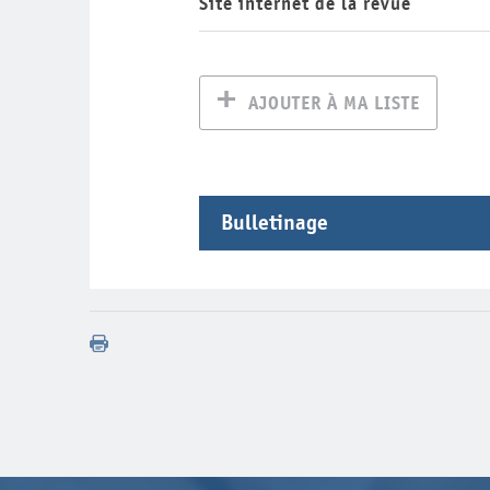
Site internet de la revue
AJOUTER À MA LISTE
Bulletinage
Année
Volume
Nu
2013
13
2012
12
2011
11
2010
10
2009
9
2008
8
2007
7