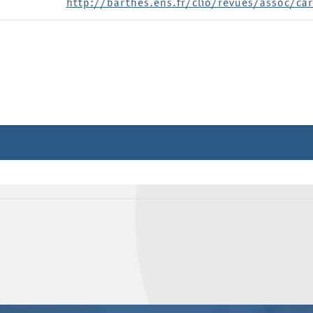
http://barthes.ens.fr/clio/revues/assoc/car
méro
Etat
Dossier
Dépôt
Le genre en histoire. La con
Dépôt
L'usage social et politique de
Dépôt
Musées d'histoire et de mém
Circulation
Les imaginaires alimentaires
Dépôt
Orient et Occident : transmis
Dépôt
Espace-temps
Dépôt
Le cinéma dans l'enseignemen