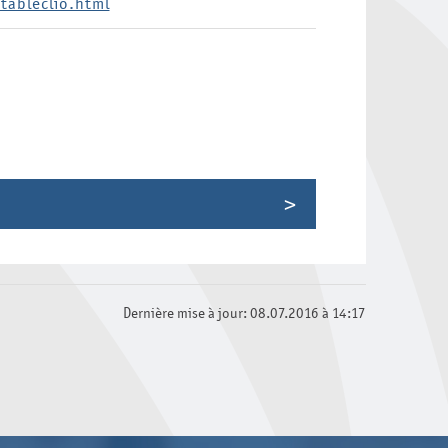
tableclio.html
struction du féminin et du masculin
s peurs : la stigmatisation de l'altérité
Dernière mise à jour: 08.07.2016 à 14:17
oire
sion, rencontre, altérité
t de l'histoire