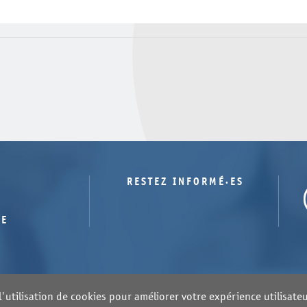
Numéro
Etat
Dossier
9
Dépôt
Ressources pour l'éducatio
8
Dépôt
5
Dépôt
4
Dépôt
3
Dépôt
2
Dépôt
1
Dépôt
RESTEZ INFORMÉ·ES
TE
'utilisation de cookies pour améliorer votre expérience utilisateur