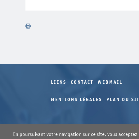
Année
Volume
2000
CD-Rom
1997
1994
1993
1992
1991
1990
LIENS
CONTACT
WEBMAIL
MENTIONS LÉGALES
PLAN DU SI
En poursuivant votre navigation sur ce site, vous acceptez l