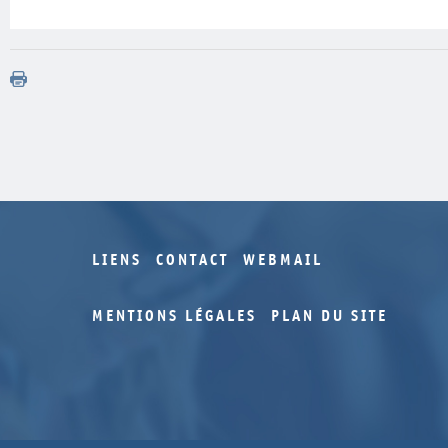
Année
Volume
Numéro
2016
2
2016
1
2015
3
2015
2
2015
1
2014
3
LIENS
CONTACT
WEBMAIL
MENTIONS LÉGALES
PLAN DU SITE