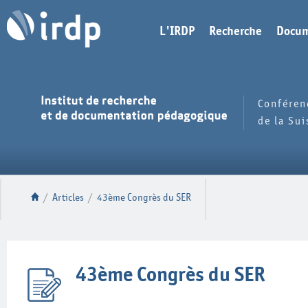
L'IRDP
Recherche
Docum
Conféren
de la Su
/
Articles
/
43ème Congrès du SER
43ème Congrès du SER