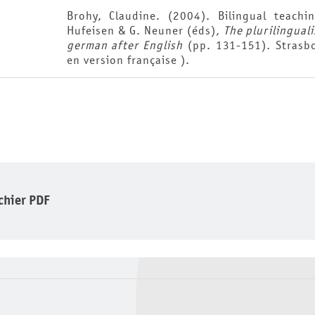
Brohy, Claudine. (2004). Bilingual teachi
Hufeisen & G. Neuner (éds),
The plurilinguali
german after English
(pp. 131-151). Strasbo
en version française ).
ichier PDF