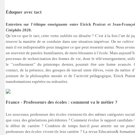
Éduquer avec tact
Entretien sur l'éthique enseignante entre Eirick Prairat et Jean-Franço
Citéphilo 2020.
Qu’est-ce que le tact, cette vertu oubliée ou désuète ? C’est à la fois l’art de jug
trouver la manière de se conduire dans une situation imprévue. On ne cultive 
mais il est indispensable pour imaginer ce que peut ressentir autrui. Nous avo
un souvenir de paroles humiliantes, de mots blessants à l’école. Mais aujourd’hu
processus de technicisation des formes de vie, dont le télé-enseignement, util
le ‘’confinement’’ du printemps dernier, pourrait être une forme avancée. Q
contact, de la présence, des groupes de travail entre élèves, voire du métier 
jointure de la philosophie morale et de l’activité pédagogique, Eirick Praira
transformations espérées ou redoutées.
France - Professeurs des écoles : comment va le métier ?
Les nouveaux professeurs des écoles viennent-ils des mêmes catégories socia
que ceux des générations précédentes ? Comment évolue le rapport candidats 
le début de carrière ? Combien de temps faut-il pour atterrir sur un post
professeurs des écoles vivent-ils leur carrière ? La revue Education& formatio