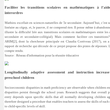
Faciliter les transitions scolaires en mathématiques à l’a
interordres
Mathieu excellait en sciences naturelles de 5e secondaire. Aujourd’hui, c’est 
linéaire au cégep, et, le pauvre, il ne comprend rien. Il pense même à abandonn
illustre la difficulté liée aux transitions scolaires en mathématiques entre les 
secondaire et secondaire-collégial). Mais comment faciliter ces transitions
ARIM[2], dont la chercheure principale est Claudia Corriveau (2017), on a 
rapport de recherche qui découle de ce projet propose des pistes de réponses. Le
compte rendu.
Source : Réseau d'information pour la réussite éducative
Longitudinally adaptive assessment and instruction increase
preschool children
Socioeconomic disparities in math proficiency are observable when children ent
disparities persist through the school years. Research suggests that overall p
entry depends upon specific skills that all normally developing children a
therefore designed a procedure that enables teachers to assess the skills of each 
to child-specific levels of skill.